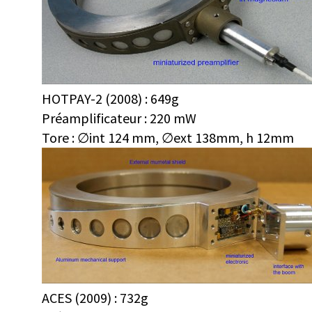
HOTPAY-2 (2008) : 649g
Préamplificateur : 220 mW
Tore : ∅int 124 mm, ∅ext 138mm, h 12mm
ACES (2009) : 732g